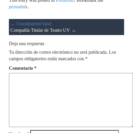
This entry was posted in
Portafolio
. Bookmark the
permalink
.
←
Grandparents’land
Compañía Titular de Teatro UV
→
Deja una respuesta
Tu dirección de correo electrónico no será publicada.
Los
campos obligatorios están marcados con
*
Comentario
*